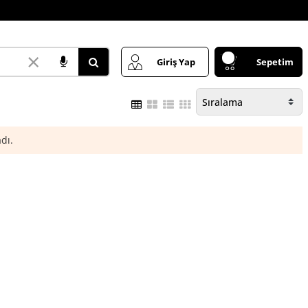
×
Giriş Yap
Sepetim
dı.