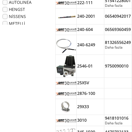
51541228001
AUTOLINEA
222-111
OTOKAR
Daha fazla
HENGST
RENAULT/VOLVO
240-2001
06540942017
NİSSENS
SAF
METELLİ
SPRINTER
240-604
06569360459
HOBİ
TEMSA
EGEROT
ZF
81326556249
ECOPARTS
240-6249
UNIVERSAL
Daha fazla
GLYCO
KONSBERG
CONTİNENTAL
2546-01
9750090010
SUPAR
TETİK
25X5V
BOGRA
2876-100
DT
SUPSAN
29X33
HD
RESCO
9418101016
3010
KOLBENSCHMIDT
Daha fazla
DPH
345-1500
4470702133