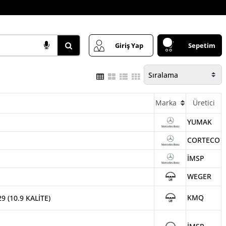
Giriş Yap
Sepetim
Marka
Üretici
YUMAK
CORTECO
İMSP
WEGER
KMQ
 (10.9 KALİTE)