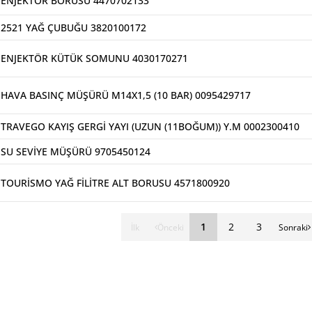
ENJEKTOR BORUSU 4470702133
2521 YAĞ ÇUBUĞU 3820100172
ENJEKTÖR KÜTÜK SOMUNU 4030170271
HAVA BASINÇ MÜŞÜRÜ M14X1,5 (10 BAR) 0095429717
TRAVEGO KAYIŞ GERGİ YAYI (UZUN (11BOĞUM)) Y.M 0002300410
SU SEVİYE MÜŞÜRÜ 9705450124
TOURİSMO YAĞ FİLİTRE ALT BORUSU 4571800920
1
2
3
İlk
Önceki
Sonraki