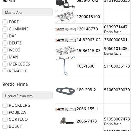
0836-010-2
51019030333
Marka
1200015100
FORD
0139971447
CUMMİNS
12014877B
Daha fazla
DAF
14-32063-02
3660900301
DEUTZ
9060101405
İVECO
15-36115-03
Daha fazla
MAN
MERCEDES
163-1500
51103036173
RENAULT
SAFİR
Üretici Firma
SCANİA
180-203-2
51069030030
VOLVO
BMC
ROCKBERG
BPW
2066-155-1
POBJEDA
MAZ
51958007473
CORTECO
MERCEDES/MAN
2066-7473
Daha fazla
BOSCH
MITSUBISHI