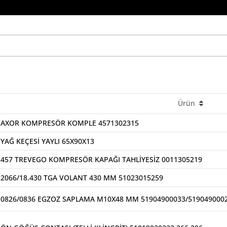
Ürün
AXOR KOMPRESÖR KOMPLE 4571302315
YAĞ KEÇESİ YAYLI 65X90X13
457 TREVEGO KOMPRESÖR KAPAĞI TAHLİYESİZ 0011305219
2066/18.430 TGA VOLANT 430 MM 51023015259
0826/0836 EGZOZ SAPLAMA M10X48 MM 51904900033/51904900029