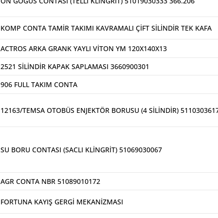
ÖN GÖĞÜS CONTASI (TELLİ KLİNGRİT) 51019030333 366.206
KOMP CONTA TAMİR TAKIMI KAVRAMALI ÇİFT SİLİNDİR TEK KAFA
ACTROS ARKA GRANK YAYLI VİTON YM 120X140X13
2521 SİLİNDİR KAPAK SAPLAMASI 3660900301
906 FULL TAKIM CONTA
12163/TEMSA OTOBÜS ENJEKTÖR BORUSU (4 SİLİNDİR) 511030361
SU BORU CONTASI (SACLI KLİNGRİT) 51069030067
AGR CONTA NBR 51089010172
FORTUNA KAYIŞ GERGİ MEKANİZMASI