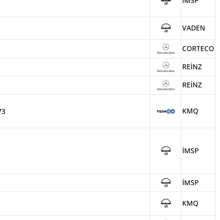
İMSP
VADEN
CORTECO
REİNZ
REİNZ
KMQ
73
İMSP
İMSP
KMQ