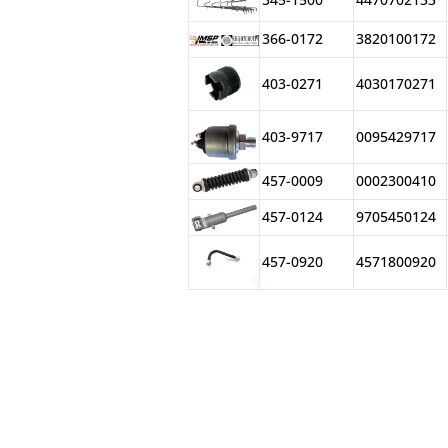
ELRİNG
366-0172
3820100172
SAMPA
LE-MA
403-0271
4030170271
MERCAN CONTA
SEGURO
D.TECHNİC
403-9717
0095429717
DASKRAFT
457-0009
0002300410
İTHAL
OTP
457-0124
9705450124
POVERLAST
MAN FİLTER
457-0920
4571800920
Euroricambi
MERCEDES
MANN FİLTER
BAYSS
WEGER
İMSP
GATES
GRAND FILTERS