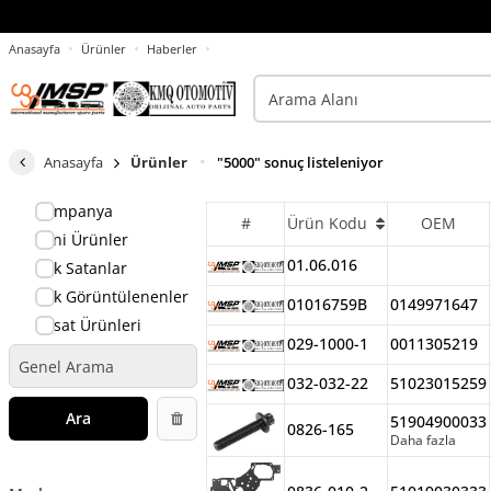
Anasayfa
Ürünler
Haberler
Anasayfa
Ürünler
"5000" sonuç listeleniyor
Kampanya
#
Ürün Kodu
OEM
Yeni Ürünler
01.06.016
Çok Satanlar
Çok Görüntülenenler
01016759B
0149971647
Fırsat Ürünleri
029-1000-1
0011305219
032-032-22
51023015259
Ara
51904900033
0826-165
Daha fazla