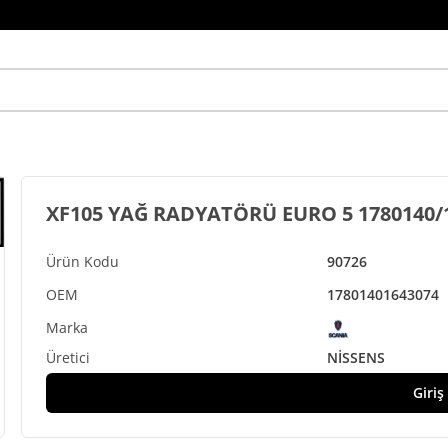
XF105 YAĞ RADYATÖRÜ EURO 5 1780140/
90726
1780140
1643074
NİSSENS
Giriş