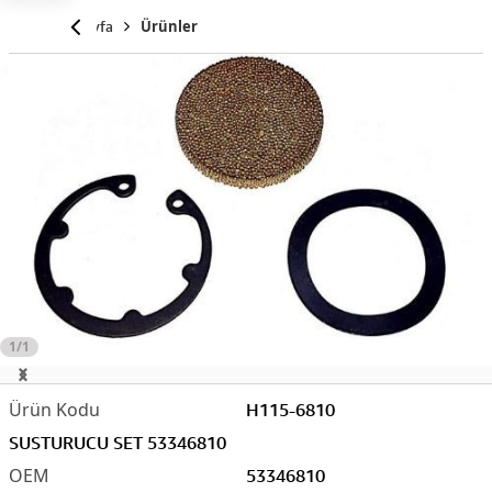
Anasayfa
Ürünler
1/1
H115-6810
SUSTURUCU SET 53346810
53346810