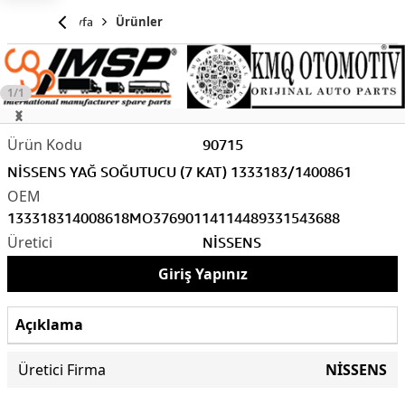
Anasayfa
Ürünler
1/1
90715
NİSSENS YAĞ SOĞUTUCU (7 KAT) 1333183/1400861
1333183
1400861
8MO376901141
1448933
1543688
NİSSENS
Giriş Yapınız
Açıklama
Üretici Firma
NİSSENS