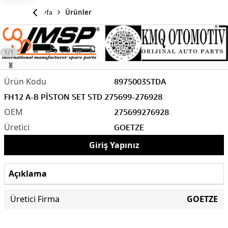
Anasayfa
Ürünler
1/1
8975003STDA
FH12 A-B PİSTON SET STD 275699-276928
275699
276928
GOETZE
Giriş Yapınız
Açıklama
Üretici Firma
GOETZE