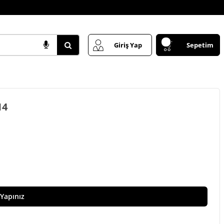
Giriş Yap
Sepetim
14
 Yapınız