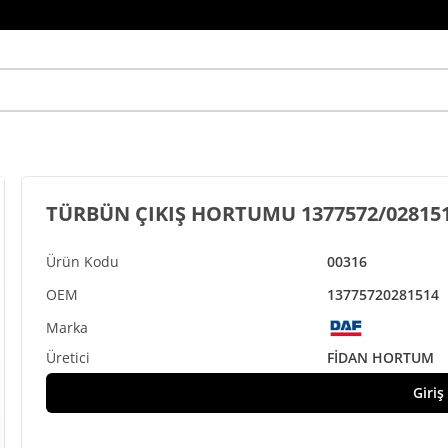
TÜRBÜN ÇIKIŞ HORTUMU 1377572/02815
00316
1377572
0281514
FİDAN HORTUM
Giriş