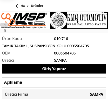
Anasayfa
Ürünler
1/1
010.716
TAMİR TAKIMI , SÜSPANSİYON KOLU 0003504705
0003504705
SAMPA
Giriş Yapınız
Açıklama
Üretici Firma
SAMPA