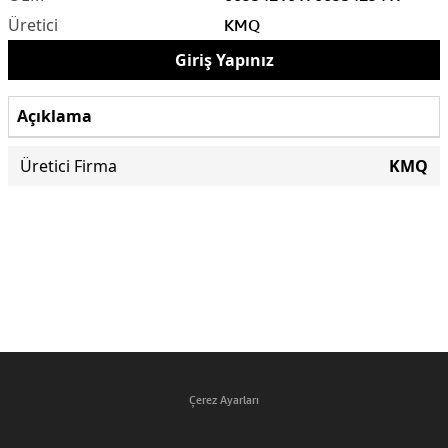
KMQ
Giriş Yapınız
Açıklama
Üretici Firma
KMQ
Çerez Ayarları