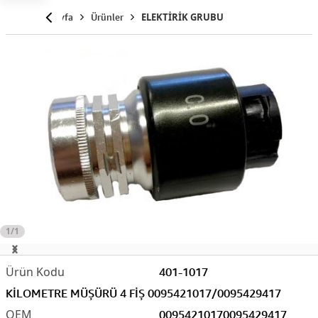
Anasayfa
Ürünler
ELEKTİRİK GRUBU
1/1
401-1017
KİLOMETRE MÜŞÜRÜ 4 FİŞ 0095421017/0095429417
0095421017
0095429417