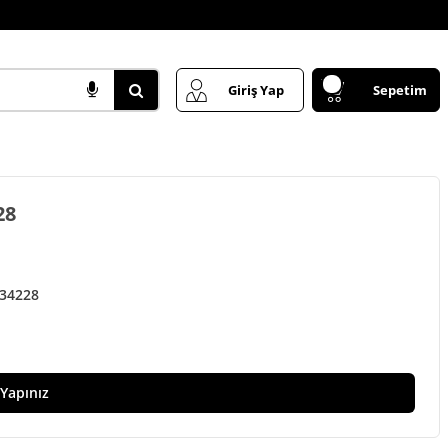
Giriş Yap
Sepetim
28
34228
 Yapınız