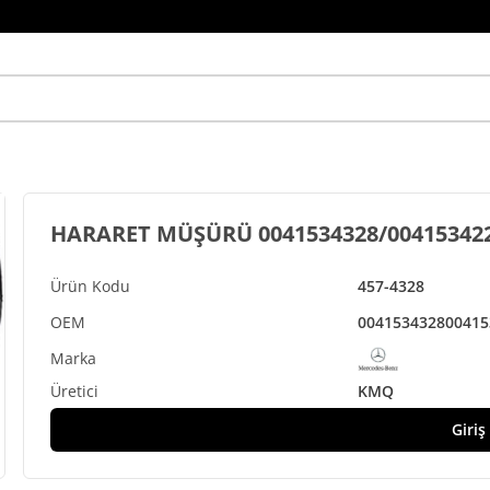
HARARET MÜŞÜRÜ 0041534328/00415342
457-4328
0041534328
00415
KMQ
Giriş