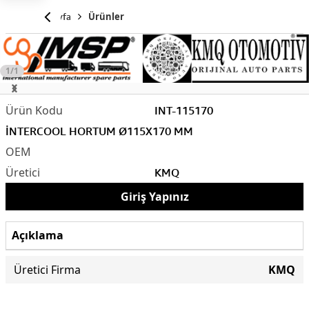
Anasayfa
Ürünler
1/1
INT-115170
İNTERCOOL HORTUM Ø115X170 MM
KMQ
Giriş Yapınız
Açıklama
Üretici Firma
KMQ