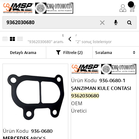
×
Ürünler
"9362030680" araması için "2" sonuç listeleniyor
Detaylı Arama
Filtrele (2)
936-0680-1
ŞANZIMAN KULE CONTASI
9362030680
936-0680
MERCEDES
AROCS