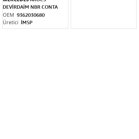
DEVİRDAİM NBR CONTA
93
62030680
9362030680
İMSP