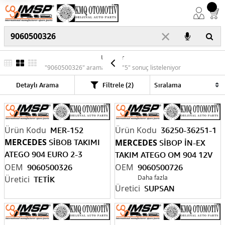
×
Ürünler
"9060500326" araması için "5" sonuç listeleniyor
Detaylı Arama
Filtrele (2)
MER-152
36250-36251-1
MERCEDES
SİBOB TAKIMI
MERCEDES
SİBOP İN-EX
ATEGO 904 EURO 2-3
TAKIM ATEGO OM 904 12V
9
060500326
9060500326
9060500726
Daha fazla
TETİK
SUPSAN