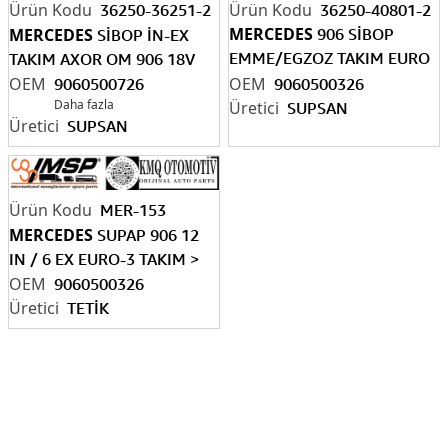
36250-36251-2
36250-40801-2
MERCEDES
MERCEDES
906 SİBOP
SİBOP İN-EX
EMME/EGZOZ TAKIM EURO
TAKIM AXOR OM 906 18V
4/5
9060500726
9060500326
Daha fazla
SUPSAN
SUPSAN
MER-153
MERCEDES
SUPAP 906 12
IN / 6 EX EURO-3 TAKIM >
9060500326
TETİK