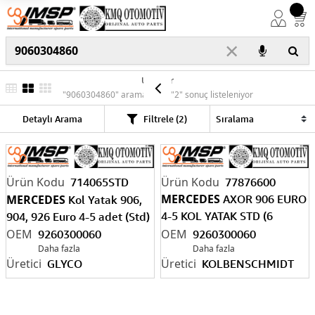
×
Ürünler
"9060304860" araması için "2" sonuç listeleniyor
Detaylı Arama
Filtrele (2)
714065STD
77876600
MERCEDES
MERCEDES
AXOR 906 EURO
Kol Yatak 906,
4-5 KOL YATAK STD (6
904, 926 Euro 4-5 adet (Std)
SİLİNDİR)
9260300060
9260300060
Daha fazla
Daha fazla
GLYCO
KOLBENSCHMIDT