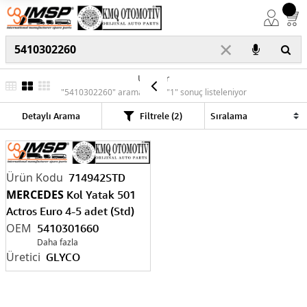
×
Ürünler
"5410302260" araması için "1" sonuç listeleniyor
Detaylı Arama
Filtrele (2)
714942STD
MERCEDES
Kol Yatak 501
Actros Euro 4-5 adet (Std)
5410301660
Daha fazla
GLYCO