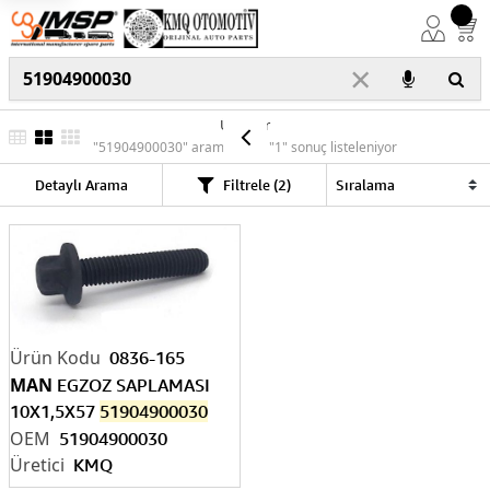
×
Ürünler
"51904900030" araması için "1" sonuç listeleniyor
Detaylı Arama
Filtrele (2)
0836-165
MAN
EGZOZ SAPLAMASI
10X1,5X57
51904900030
51904900030
KMQ