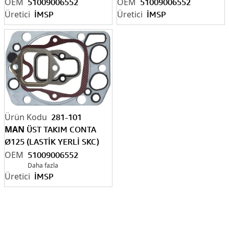
5
1009006552
828.734
5
1009006552
51009006552
51009006552
İMSP
İMSP
281-101
MAN
ÜST TAKIM CONTA
Ø125 (LASTİK YERLİ SKC)
51
009006552 8
34.327
51009006552
Daha fazla
İMSP