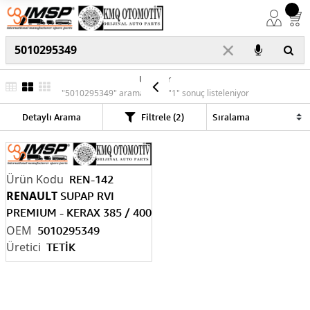
×
Ürünler
"5010295349" araması için "1" sonuç listeleniyor
Detaylı Arama
Filtrele (2)
REN-142
RENAULT
SUPAP RVI
PREMIUM - KERAX 385 / 400
PS IN-EX>TKM
5010295349
TETİK