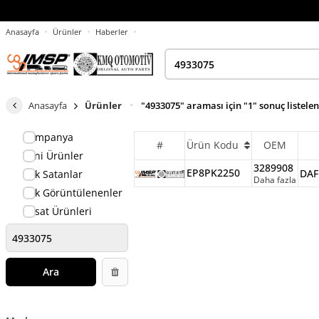
Anasayfa
Ürünler
Haberler
Anasayfa
Ürünler
"4933075" araması için "1" sonuç listele
Kampanya
#
Ürün Kodu
OEM
Yeni Ürünler
3289908
EP8PK2250
DAF
Çok Satanlar
Daha fazla
Çok Görüntülenenler
Fırsat Ürünleri
Ara