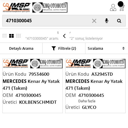
×
Ürünler
"4710300045" araması için "2" sonuç listeleniyor
Detaylı Arama
Filtrele (2)
79534600
A3294STD
MERCEDES
MERCEDES
Kenar Ay Yatak
Kenar Ay Yatak
471 (Takım)
471 (Takım)
4710300045
4710300445
Daha fazla
KOLBENSCHMIDT
GLYCO