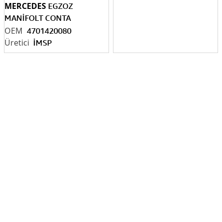
MERCEDES
EGZOZ
MANİFOLT CONTA
4
701420080
339.630
4701420080
İMSP