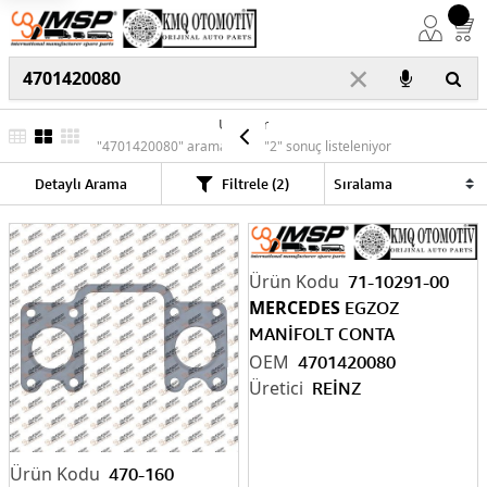
×
Ürünler
"4701420080" araması için "2" sonuç listeleniyor
Detaylı Arama
Filtrele (2)
71-10291-00
MERCEDES
EGZOZ
MANİFOLT CONTA
4
701420080
4701420080
REİNZ
470-160