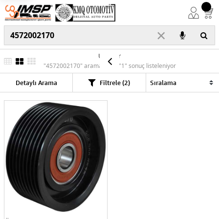
×
Ürünler
"4572002170" araması için "1" sonuç listeleniyor
Detaylı Arama
Filtrele (2)