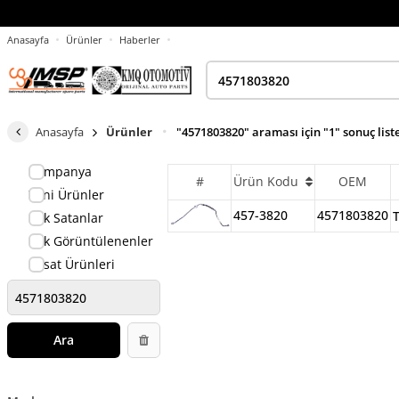
Anasayfa
Ürünler
Haberler
Anasayfa
Ürünler
"4571803820" araması için "1" sonuç list
Kampanya
#
Ürün Kodu
OEM
Yeni Ürünler
457-3820
4571803820
Çok Satanlar
Çok Görüntülenenler
Fırsat Ürünleri
Ara