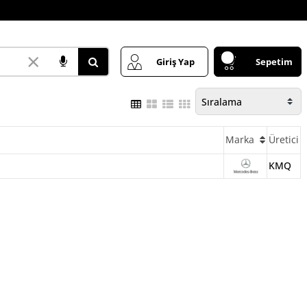
×
Giriş Yap
Sepetim
Marka
Üretici
KMQ