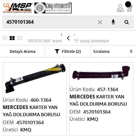
×
Ürünler
"4570101364" araması için "5" sonuç listeleniyor
Detaylı Arama
Filtrele (2)
457-1364
MERCEDES
KARTER YAN
460-1364
YAĞ DOLDURMA BORUSU
MERCEDES
KARTER YAN
(POLYAMİD) 26 CM
4570101364
YAĞ DOLDURMA BORUSU
4
570101364
KMQ
(KAUÇUK) 31 CM
4570101364
4570101364
KMQ