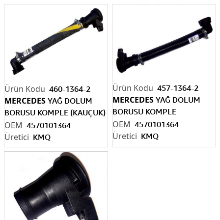
457-1364-2
460-1364-2
MERCEDES
YAĞ DOLUM
MERCEDES
YAĞ DOLUM
BORUSU KOMPLE
BORUSU KOMPLE (KAUÇUK)
(POLYAMİD) 26 CM
4570101364
37 CM
4570101364
4570101364
4
570101364
KMQ
KMQ