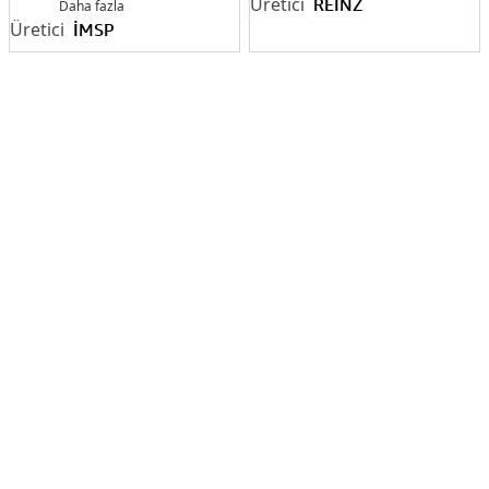
REİNZ
765.696
Daha fazla
İMSP