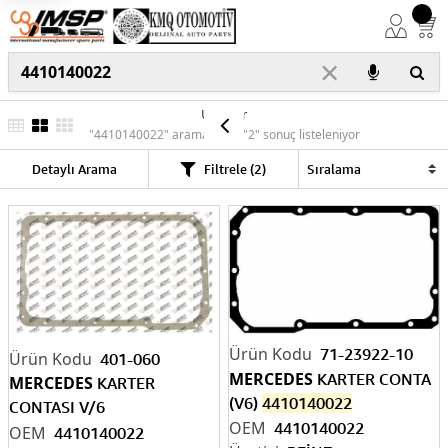
×
Ürünler
"4410140022" araması için "2" sonuç listeleniyor
Detaylı Arama
Filtrele (2)
71-23922-10
401-060
MERCEDES
KARTER CONTA
MERCEDES
KARTER
(V6)
4410140022
CONTASI V/6
4410140022
4410140022
/4410140422
4410140022