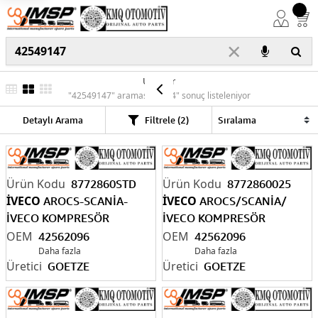
×
Ürünler
"42549147" araması için "4" sonuç listeleniyor
Detaylı Arama
Filtrele (2)
8772860STD
8772860025
İVECO
İVECO
AROCS-SCANİA-
AROCS/SCANİA/
İVECO KOMPRESÖR
İVECO KOMPRESÖR
PİSTONU Ø86 MM
PİSTONU Ø86,25
42562096
42562096
42562096/425
Daha fazla
49147
42562096/425
Daha fazla
49147
GOETZE
GOETZE