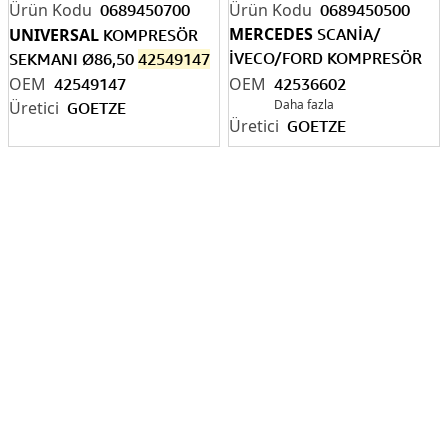
0689450700
0689450500
MERCEDES
UNIVERSAL
SCANİA/
KOMPRESÖR
İVECO/FORD KOMPRESÖR
SEKMANI Ø86,50
42549147
SEKMANI Ø86,25 MM
42549147
42536602
Daha fazla
GOETZE
GOETZE