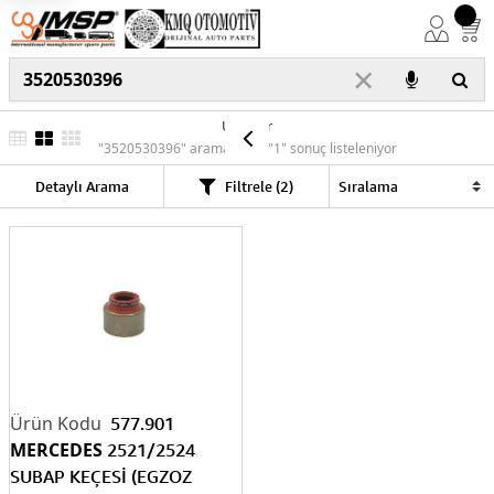
×
Ürünler
"3520530396" araması için "1" sonuç listeleniyor
Detaylı Arama
Filtrele (2)
577.901
MERCEDES
2521/2524
SUBAP KEÇESİ (EGZOZ