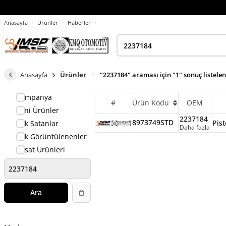
Anasayfa
Ürünler
Haberler
Anasayfa
Ürünler
"2237184" araması için "1" sonuç listele
Kampanya
#
Ürün Kodu
OEM
Yeni Ürünler
2237184
8973749STD
Pis
Çok Satanlar
Daha fazla
Çok Görüntülenenler
Fırsat Ürünleri
Ara