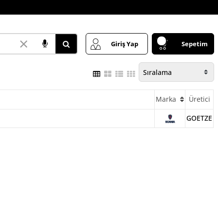
×
Giriş Yap
Sepetim
Marka
Üretici
GOETZE