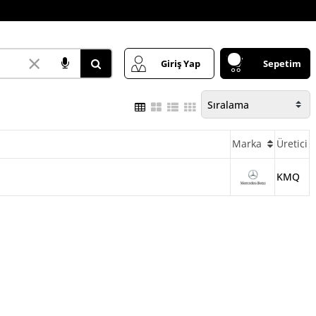
×
Giriş Yap
Sepetim
Marka
Üretici
KMQ