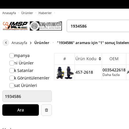
Anasayfa
Ürünler
Haberler
Anasayfa
Ürünler
"1934586" araması için "1" sonuç listele
Kampanya
#
Ürün Kodu
OEM
Yeni Ürünler
0035422618
Çok Satanlar
457-2618
Daha fazla
Çok Görüntülenenler
Fırsat Ürünleri
Ara