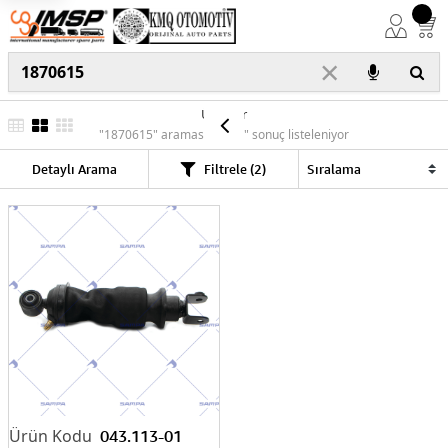
×
Ürünler
"1870615" araması için "1" sonuç listeleniyor
Detaylı Arama
Filtrele (2)
043.113-01