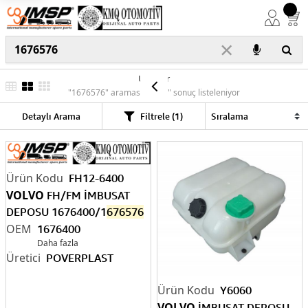
×
Ürünler
"1676576" araması için "2" sonuç listeleniyor
Detaylı Arama
Filtrele (1)
FH12-6400
VOLVO
FH/FM İMBUSAT
DEPOSU 1676400/1
676576
1676400
Daha fazla
POVERPLAST
Y6060
VOLVO
İMBUSAT DEPOSU