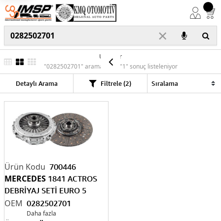
×
Ürünler
"0282502701" araması için "1" sonuç listeleniyor
Detaylı Arama
Filtrele (2)
700446
MERCEDES
1841 ACTROS
DEBRİYAJ SETİ EURO 5
RULMANLI 02
82502701
0282502701
Daha fazla