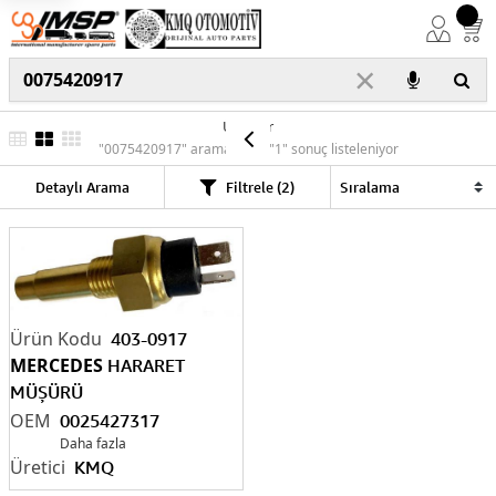
×
Ürünler
"0075420917" araması için "1" sonuç listeleniyor
Detaylı Arama
Filtrele (2)
403-0917
MERCEDES
HARARET
MÜŞÜRÜ
0025427317/0045425617
0025427317
Daha fazla
KMQ