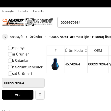
Anasayfa
Ürünler
Haberler
Anasayfa
Ürünler
"0009970964" araması için "1" sonuç list
Kampanya
#
Ürün Kodu
OEM
Yeni Ürünler
Çok Satanlar
457-0964
0009970964
Çok Görüntülenenler
Fırsat Ürünleri
Ara