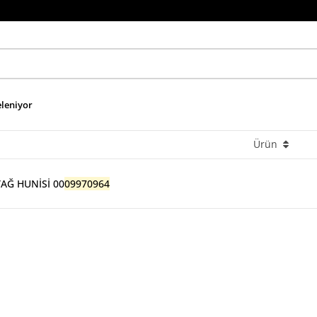
eleniyor
Ürün
YAĞ HUNİSİ 00
09970964