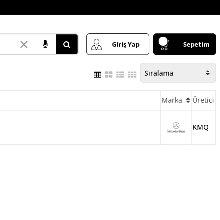
×
Giriş Yap
Sepetim
Marka
Üretici
KMQ