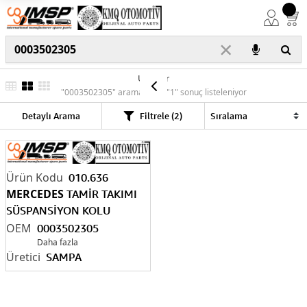
×
Ürünler
"0003502305" araması için "1" sonuç listeleniyor
Detaylı Arama
Filtrele (2)
010.636
MERCEDES
TAMİR TAKIMI
SÜSPANSİYON KOLU
00
03502305
0003502305
Daha fazla
SAMPA