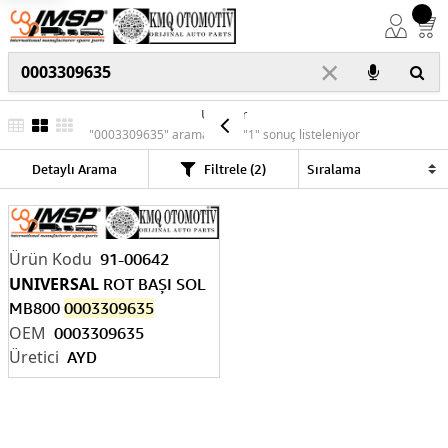
×
Ürünler
"0003309635" araması için "1" sonuç listeleniyor
Detaylı Arama
Filtrele (2)
91-00642
UNIVERSAL
ROT BAŞI SOL
MB800
0003309635
0003309635
AYD