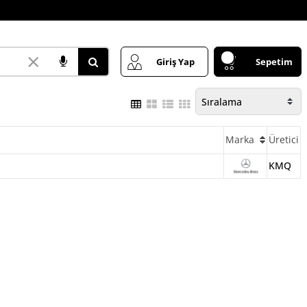
×
Giriş Yap
Sepetim
Marka
Üretici
KMQ