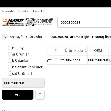
Anasayfa
Ürünler
Haberler
Anasayfa
Ürünler
"0002500268" araması için "1" sonuç list
Kampanya
#
Ürün Kodu
OEM
Yeni Ürünler
906-2723
0002500268
Çok Satanlar
Çok Görüntülenenler
Fırsat Ürünleri
Ara