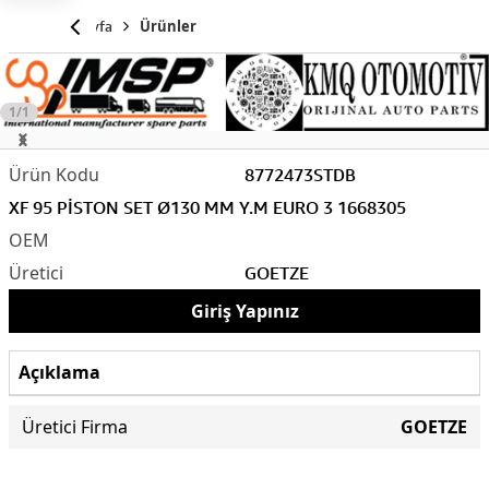
Anasayfa
Ürünler
1/1
8772473STDB
XF 95 PİSTON SET Ø130 MM Y.M EURO 3 1668305
GOETZE
Giriş Yapınız
Açıklama
Üretici Firma
GOETZE