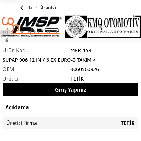
Anasayfa
Ürünler
1/1
MER-153
SUPAP 906 12 IN / 6 EX EURO-3 TAKIM >
9060500326
TETİK
Giriş Yapınız
Açıklama
Üretici Firma
TETİK