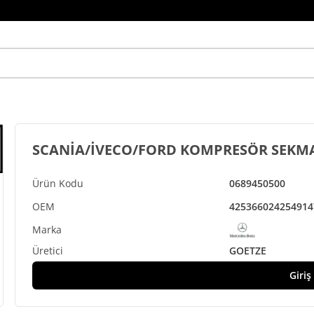
SCANİA/İVECO/FORD KOMPRESÖR SEKMA
0689450500
42536602
4254914
GOETZE
Giriş