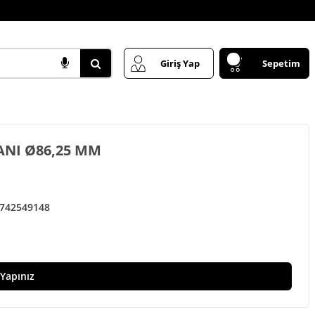
Giriş Yap
Sepetim
NI Ø86,25 MM
7
42549148
 Yapınız