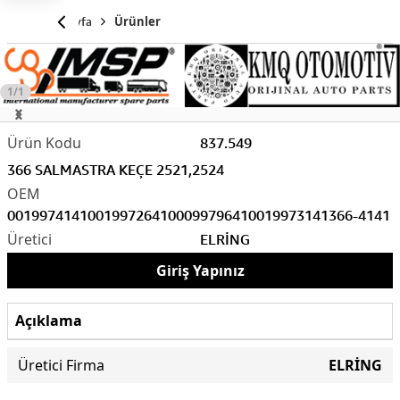
Anasayfa
Ürünler
1/1
837.549
366 SALMASTRA KEÇE 2521,2524
0019974141
0019972641
0009979641
0019973141
366-4141
ELRİNG
Giriş Yapınız
Açıklama
Üretici Firma
ELRİNG