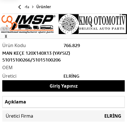
Anasayfa
Ürünler
1/1
766.829
MAN KEÇE 120X140X13 (YAYSIZ)
51015100266/51015100206
ELRİNG
Giriş Yapınız
Açıklama
Üretici Firma
ELRİNG