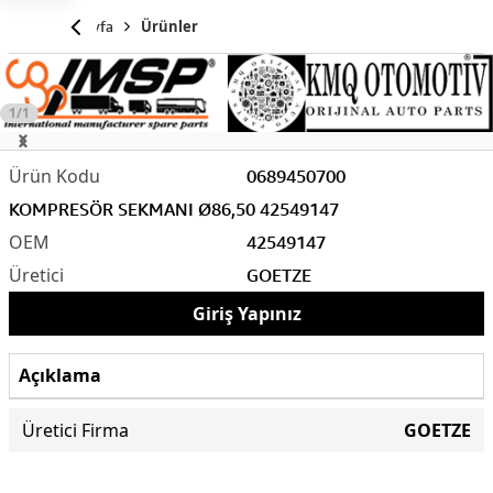
Anasayfa
Ürünler
1/1
0689450700
KOMPRESÖR SEKMANI Ø86,50 42549147
42549147
GOETZE
Giriş Yapınız
Açıklama
Üretici Firma
GOETZE