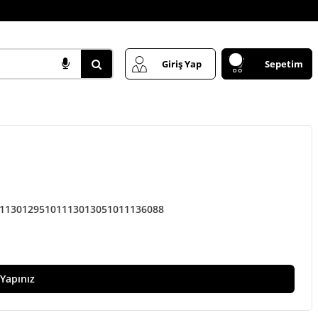
Giriş Yap
Sepetim
1130129
51011130130
51011136088
 Yapınız