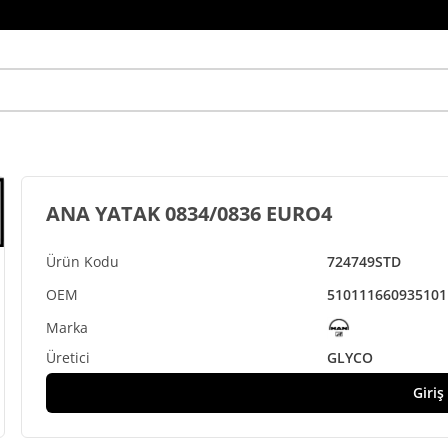
ANA YATAK 0834/0836 EURO4
724749STD
51011166093
5101
GLYCO
Giriş