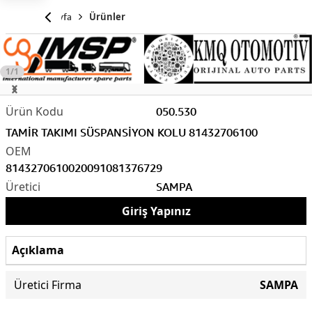
Anasayfa
Ürünler
1/1
050.530
TAMİR TAKIMI SÜSPANSİYON KOLU 81432706100
81432706100
2009108
1376729
SAMPA
Giriş Yapınız
Açıklama
Üretici Firma
SAMPA