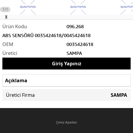
1/1
096.268
ABS SENSÖRÜ 0035424618/0045424618
0035424618
SAMPA
Giriş Yapınız
Açıklama
Üretici Firma
SAMPA
Çerez Ayarları