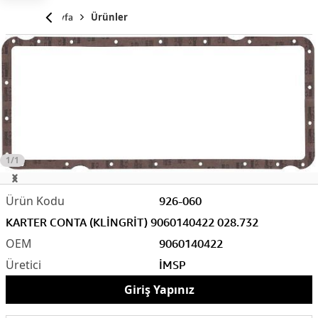
Anasayfa
Ürünler
1/1
926-060
KARTER CONTA (KLİNGRİT) 9060140422 028.732
9060140422
İMSP
Giriş Yapınız