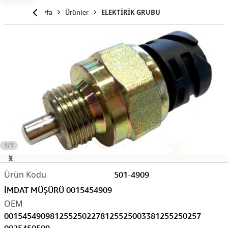
Anasayfa
Ürünler
ELEKTİRİK GRUBU
1/1
501-4909
İMDAT MÜŞÜRÜ 0015454909
0015454909
81255250227
81255250033
81255250257