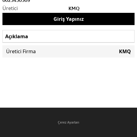
0025450509
KMQ
Giriş Yapınız
Açıklama
Üretici Firma
KMQ
Çerez Ayarları