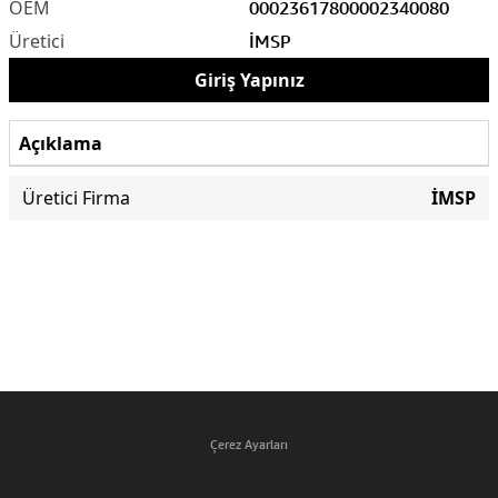
0002361780
0002340080
İMSP
Giriş Yapınız
Açıklama
Üretici Firma
İMSP
Çerez Ayarları