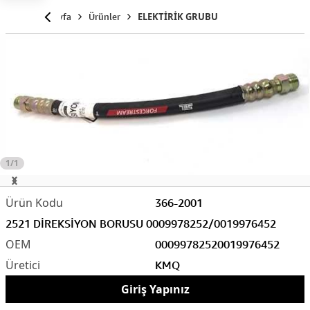
Anasayfa
Ürünler
ELEKTİRİK GRUBU
1/1
366-2001
2521 DİREKSİYON BORUSU 0009978252/0019976452
0009978252
0019976452
KMQ
Giriş Yapınız